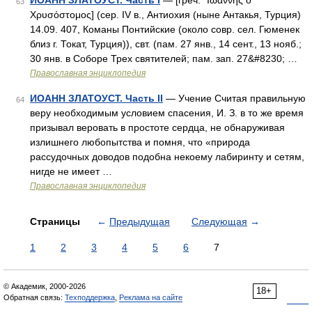
ИОАНН ЗЛАТОУСТ. Часть I
— [греч. ᾿Ιωάννης ὁ
63
Χρυσόστομος] (сер. IV в., Антиохия (ныне Антакья, Турция)
14.09. 407, Команы Понтийские (около совр. сел. Гюменек
близ г. Токат, Турция)), свт. (пам. 27 янв., 14 сент., 13 нояб.;
30 янв. в Соборе Трех святителей; пам. зап. 27&#8230; …
Православная энциклопедия
ИОАНН ЗЛАТОУСТ. Часть II
— Учение Считая правильную
64
веру необходимым условием спасения, И. З. в то же время
призывал веровать в простоте сердца, не обнаруживая
излишнего любопытства и помня, что «природа
рассудочных доводов подобна некоему лабиринту и сетям,
нигде не имеет …
Православная энциклопедия
Страницы
←
Предыдущая
Следующая
→
1
2
3
4
5
6
7
© Академик, 2000-2026
18+
Обратная связь:
Техподдержка
,
Реклама на сайте