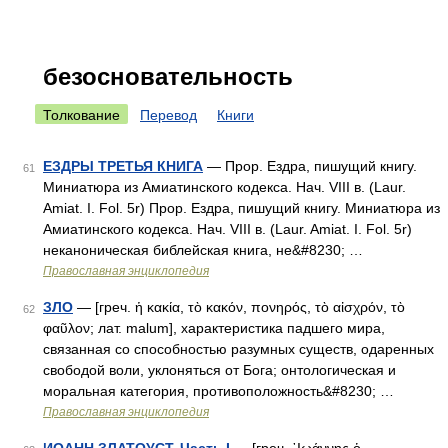
безосновательность
Толкование
Перевод
Книги
ЕЗДРЫ ТРЕТЬЯ КНИГА
— Прор. Ездра, пишущий книгу.
61
Миниатюра из Амиатинского кодекса. Нач. VIII в. (Laur.
Amiat. I. Fol. 5r) Прор. Ездра, пишущий книгу. Миниатюра из
Амиатинского кодекса. Нач. VIII в. (Laur. Amiat. I. Fol. 5r)
неканоническая библейская книга, не&#8230; …
Православная энциклопедия
ЗЛО
— [греч. ἡ κακία, τὸ κακόν, πονηρός, τὸ αἰσχρόν, τὸ
62
φαῦλον; лат. malum], характеристика падшего мира,
связанная со способностью разумных существ, одаренных
свободой воли, уклоняться от Бога; онтологическая и
моральная категория, противоположность&#8230; …
Православная энциклопедия